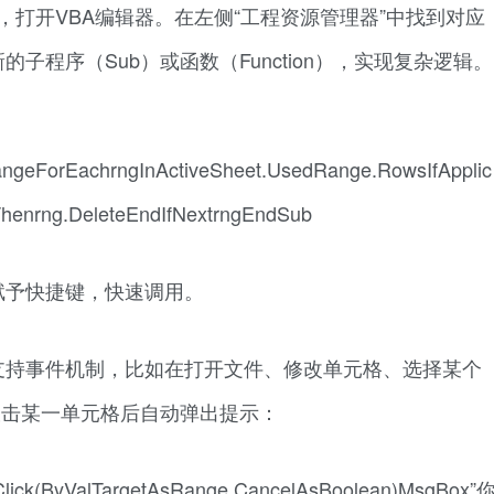
c”按钮，打开VBA编辑器。在左侧“工程资源管理器”中找到对应
子程序（Sub）或函数（Function），实现复杂逻辑。
geForEachrngInActiveSheet.UsedRange.RowsIfApplic
Thenrng.DeleteEndIfNextrngEndSub
赋予快捷键，快速调用。
支持事件机制，比如在打开文件、修改单元格、选择某个
，双击某一单元格后自动弹出提示：
Click(ByValTargetAsRange,CancelAsBoolean)MsgBox”