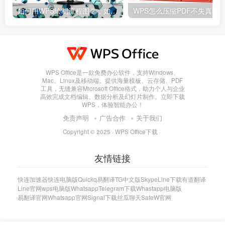
如何用WPS绘制流程图？，如何用wps绘制流程图并保存
WPS Office是一款免费办公软件，支持Windows、
Mac、Linux及移动端。提供海量模板、云存储、PDF
工具，无缝兼容Microsoft Office格式，助力个人与企业
高效完成文档编辑、数据分析及幻灯片制作。立即下载
WPS，体验智能办公！
免责声明
广告合作
关于我们
Copyright © 2025 ·
WPS Office下载
·
友情链接
快连加速器
快连电脑版
Quickq
易翻译
TG中文版
Skype
Line下载
有道翻译
Line官网
wps电脑版
Whatsapp
Telegram下载
Whastapp电脑版
易翻译官网
Whatsapp官网
Signal下载
丝瓜聊天
SafeW官网