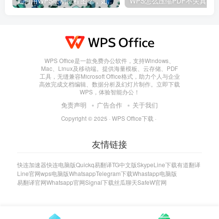
如何用WPS绘制流程图？，如何用wps绘制流程图并保存
WPS Office是一款免费办公软件，支持Windows、
Mac、Linux及移动端。提供海量模板、云存储、PDF
工具，无缝兼容Microsoft Office格式，助力个人与企业
高效完成文档编辑、数据分析及幻灯片制作。立即下载
WPS，体验智能办公！
免责声明
广告合作
关于我们
Copyright © 2025 ·
WPS Office下载
·
友情链接
快连加速器
快连电脑版
Quickq
易翻译
TG中文版
Skype
Line下载
有道翻译
Line官网
wps电脑版
Whatsapp
Telegram下载
Whastapp电脑版
易翻译官网
Whatsapp官网
Signal下载
丝瓜聊天
SafeW官网