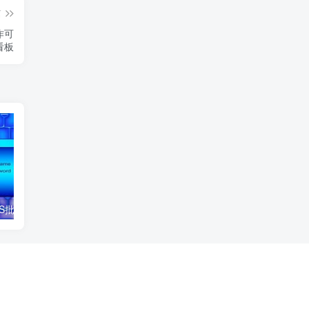
篇
作可
看板
一分钟学会WPS批量替换内容，wpsword批量替换文字
WPS快捷键大全，操作速度快人一步，wps 快捷键