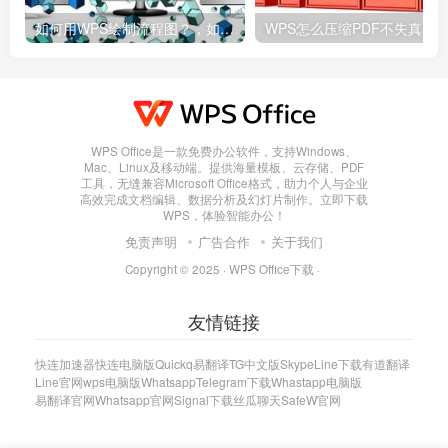
如何用WPS绘制流程图？，如何用wps绘制流程图并保存
WPS Office是一款免费办公软件，支持Windows、
Mac、Linux及移动端。提供海量模板、云存储、PDF
工具，无缝兼容Microsoft Office格式，助力个人与企业
高效完成文档编辑、数据分析及幻灯片制作。立即下载
WPS，体验智能办公！
免责声明
广告合作
关于我们
Copyright © 2025 ·
WPS Office下载
·
友情链接
快连加速器
快连电脑版
Quickq
易翻译
TG中文版
Skype
Line下载
有道翻译
Line官网
wps电脑版
Whatsapp
Telegram下载
Whastapp电脑版
易翻译官网
Whatsapp官网
Signal下载
丝瓜聊天
SafeW官网