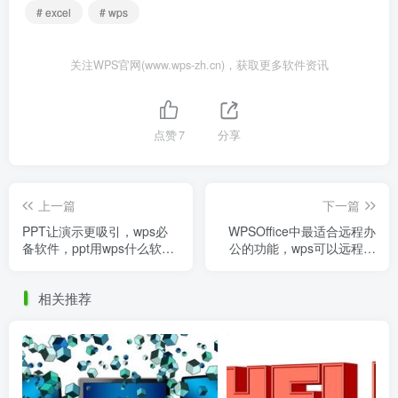
# excel
# wps
关注WPS官网(www.wps-zh.cn)，获取更多软件资讯
点赞
7
分享
上一篇
下一篇
PPT让演示更吸引，wps必
WPSOffice中最适合远程办
备软件，ppt用wps什么软件
公的功能，wps可以远程控
做
制吗
相关推荐