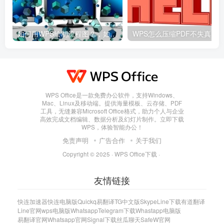
如何用WPS绘制流程图？，如何用wps绘制流程图并保存
WPS Office是一款免费办公软件，支持Windows、
Mac、Linux及移动端。提供海量模板、云存储、PDF
工具，无缝兼容Microsoft Office格式，助力个人与企业
高效完成文档编辑、数据分析及幻灯片制作。立即下载
WPS，体验智能办公！
免责声明
广告合作
关于我们
Copyright © 2025 ·
WPS Office下载
·
友情链接
快连加速器
快连电脑版
Quickq
易翻译
TG中文版
Skype
Line下载
有道翻译
Line官网
wps电脑版
Whatsapp
Telegram下载
Whastapp电脑版
易翻译官网
Whatsapp官网
Signal下载
丝瓜聊天
SafeW官网