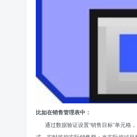
比如在销售管理表中：
通过数据验证设置“销售目标”单元格，
式，实时监控实际销售额：当实际超过目标