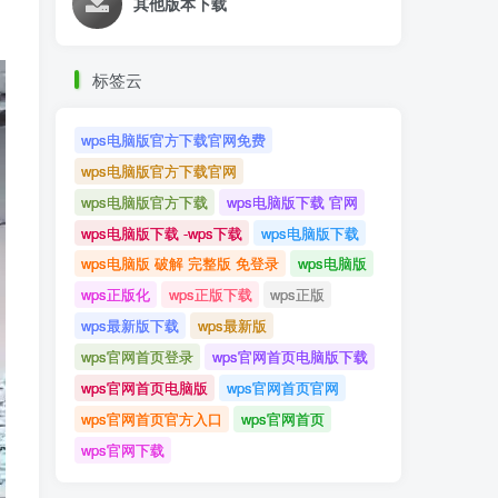
其他版本下载
标签云
wps电脑版官方下载官网免费
wps电脑版官方下载官网
wps电脑版官方下载
wps电脑版下载 官网
wps电脑版下载 -wps下载
wps电脑版下载
wps电脑版 破解 完整版 免登录
wps电脑版
wps正版化
wps正版下载
wps正版
wps最新版下载
wps最新版
wps官网首页登录
wps官网首页电脑版下载
wps官网首页电脑版
wps官网首页官网
wps官网首页官方入口
wps官网首页
wps官网下载