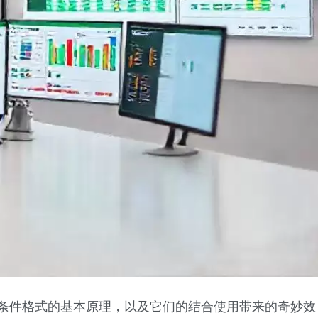
证和条件格式的基本原理，以及它们的结合使用带来的奇妙效