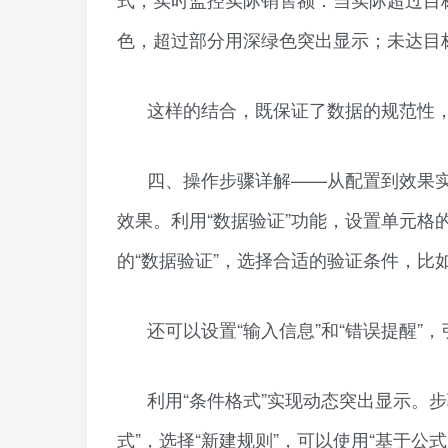
色，超过部分用深绿色突出显示；未达目
这样的结合，既保证了数据的规范性
四、操作步骤详解——从配置到效果实
效果。利用“数据验证”功能，设置单元格
的“数据验证”，选择合适的验证条件，比如
还可以设置“输入信息”和“错误提醒”
利用“条件格式”实现动态突出显示。步
式”，选择“新建规则”，可以使用“基于公式