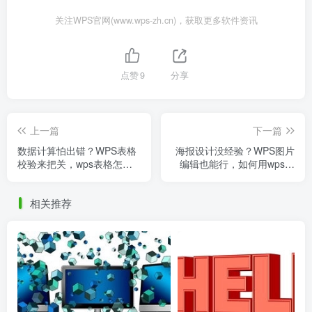
关注WPS官网(www.wps-zh.cn)，获取更多软件资讯
点赞
9
分享
上一篇
下一篇
数据计算怕出错？WPS表格
海报设计没经验？WPS图片
校验来把关，wps表格怎么
编辑也能行，如何用wps做
校验数据
海报图
相关推荐