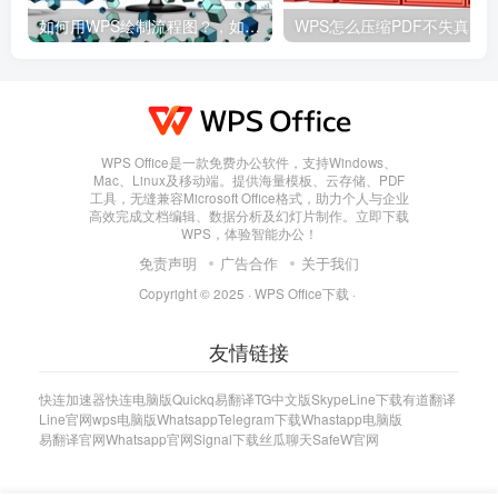
如何用WPS绘制流程图？，如何用wps绘制流程图并保存
WPS Office是一款免费办公软件，支持Windows、
Mac、Linux及移动端。提供海量模板、云存储、PDF
工具，无缝兼容Microsoft Office格式，助力个人与企业
高效完成文档编辑、数据分析及幻灯片制作。立即下载
WPS，体验智能办公！
免责声明
广告合作
关于我们
Copyright © 2025 ·
WPS Office下载
·
友情链接
快连加速器
快连电脑版
Quickq
易翻译
TG中文版
Skype
Line下载
有道翻译
Line官网
wps电脑版
Whatsapp
Telegram下载
Whastapp电脑版
易翻译官网
Whatsapp官网
Signal下载
丝瓜聊天
SafeW官网