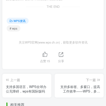
THE END
WPS资讯
# wps
关注WPS官网(www.wps-zh.cn)，获取更多软件资讯
点赞
15
分享
上一篇
下一篇
支持多国语言，WPS全球办
支持多标签、多窗口，提高
公无障碍，wps有国际版吗
工作效率——WPS，多个
wps文档设置为标签显示方
式
相关推荐