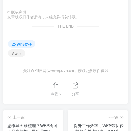
©
版权声明
文章版权归作者所有，未经允许请勿转载。
THE END
WPS支持
# wps
关注WPS官网(www.wps-zh.cn)，获取更多软件资讯
点赞
5
分享
上一篇
下一篇
思维导图难梳理？WPS绘图
提升工作效率，WPS带你轻
工具来帮忙，思维导图在
松搞定繁杂任务，wps多任