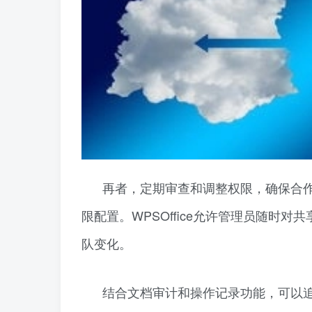
再者，定期审查和调整权限，确保合
限配置。WPSOffice允许管理员随时
队变化。
结合文档审计和操作记录功能，可以