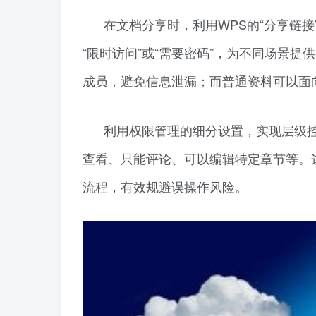
在文档分享时，利用WPS的“分享链接
“限时访问”或“需要密码”，为不同场景
成员，避免信息泄漏；而普通资料可以面
利用权限管理的细分设置，实现层级控制
查看、只能评论、可以编辑特定章节等。
流程，有效规避误操作风险。