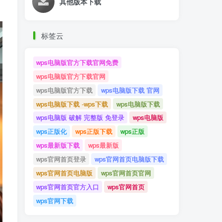
其他版本下载
标签云
wps电脑版官方下载官网免费
wps电脑版官方下载官网
wps电脑版官方下载
wps电脑版下载 官网
wps电脑版下载 -wps下载
wps电脑版下载
wps电脑版 破解 完整版 免登录
wps电脑版
wps正版化
wps正版下载
wps正版
wps最新版下载
wps最新版
wps官网首页登录
wps官网首页电脑版下载
wps官网首页电脑版
wps官网首页官网
wps官网首页官方入口
wps官网首页
wps官网下载