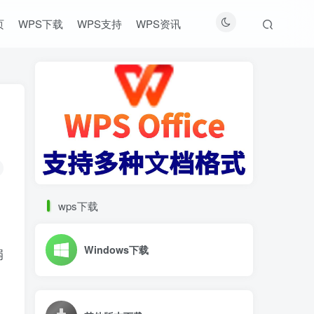
页
WPS下载
WPS支持
WPS资讯
wps下载
Windows下载
扇