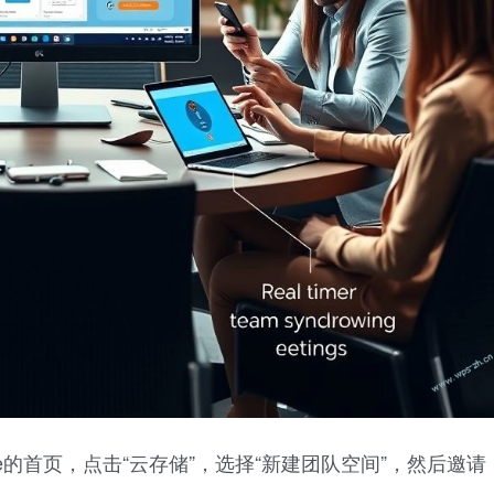
ce的首页，点击“云存储”，选择“新建团队空间”，然后邀请