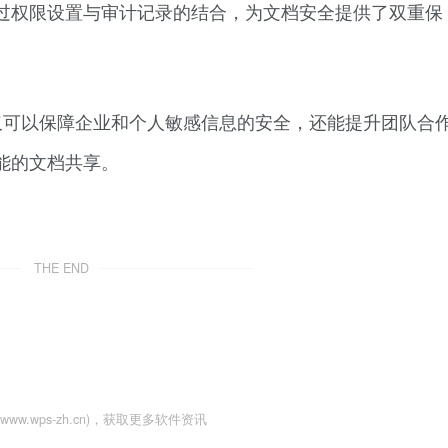
过权限设置与审计记录的结合，为文档安全提供了双重保
，不仅可以保障企业和个人敏感信息的安全，还能提升团队合
能的文档共享。
THE END
ww.wps-zh.cn)，获取更多软件资讯