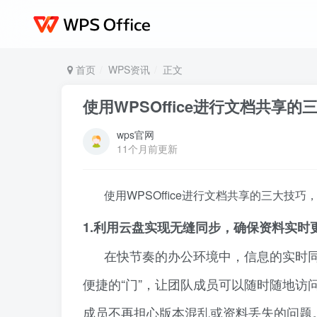
首页
WPS资讯
正文
使用WPSOffice进行文档共享
wps官网
11个月前更新
使用WPSOffice进行文档共享的三大技巧
1.利用云盘实现无缝同步，确保资料实时
在快节奏的办公环境中，信息的实时同步
便捷的“门”，让团队成员可以随时随地访
成员不再担心版本混乱或资料丢失的问题