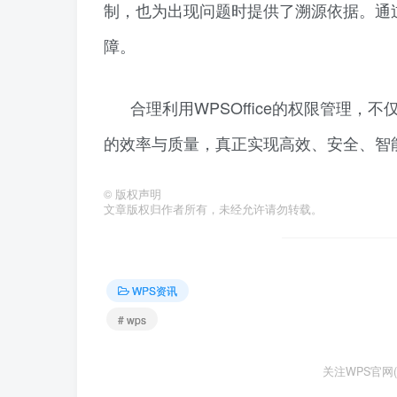
制，也为出现问题时提供了溯源依据。通
障。
合理利用WPSOffice的权限管理
的效率与质量，真正实现高效、安全、智
©
版权声明
文章版权归作者所有，未经允许请勿转载。
WPS资讯
# wps
关注WPS官网(w