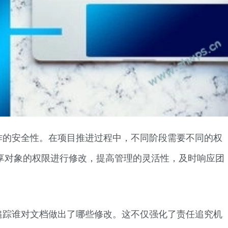
作的安全性。在项目推进过程中，不同阶段需要不同的权
对共享对象的权限进行修改，提高管理的灵活性，及时响应团
追踪谁对文档做出了哪些修改。这不仅强化了责任追究机